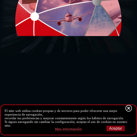
El sitio web utiliza cookies propias y de terceros para poder ofrecerte una mejor
experiencia de navegación,
recordar tus preferencias y mejorar constantemente según los hábitos de navegación.
Pol. Ind. Ali-Gobeo . C/ Vitorialanda nº 8, Pab 4 . 01010
Si sigues navegando sin cambiar la configuración, aceptas el uso de cookies en nuestro
Vitoria-Gasteiz (Alava) . Tel.:
945 229 852
. Fax: 945
sitio.
213 391
alsatec@alsatec.net
Mas información